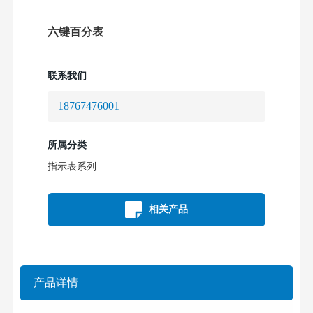
六键百分表
联系我们
18767476001
所属分类
指示表系列
相关产品
产品详情