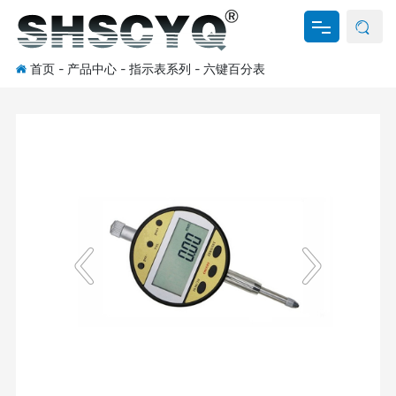
首页
-
产品中心
-
指示表系列
-
六键百分表
网站首页
关于我们
产品中心
新闻资讯
资料下载
联系我们