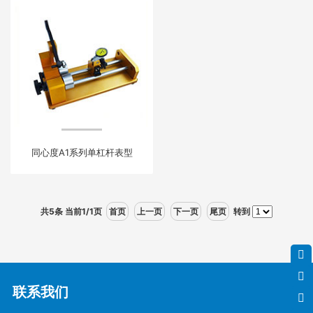
同心度A1系列单杠杆表型
共5条 当前1/1页
首页
上一页
下一页
尾页
转到
联系我们