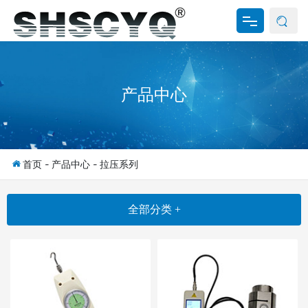
网站首页
产品中心
关于我们
产品中心
新闻资讯
首页
-
产品中心
-
拉压系列
资料下载
全部分类 +
联系我们