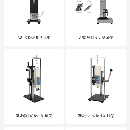
ASL立卧两用测试架
ABQ纽扣拉力测试仪
SLJ螺旋式拉压测试架
SPJ手压式拉压测试架