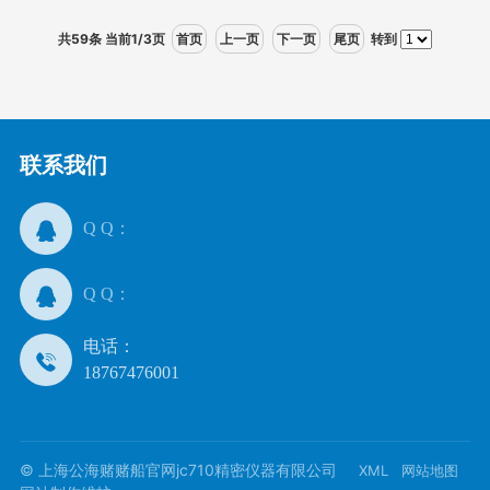
共59条 当前1/3页
首页
上一页
下一页
尾页
转到
联系我们
Q Q：
Q Q：
电话：
18767476001
© 上海公海赌赌船官网jc710精密仪器有限公司
XML
网站地图