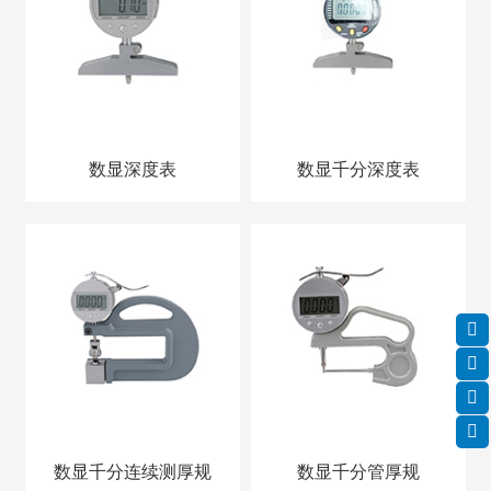
数显深度表
数显千分深度表
数显千分连续测厚规
数显千分管厚规