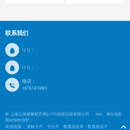
联系我们
Q Q：
Q Q：
电话：
18767476001
© 上海公海赌赌船官网jc710精密仪器有限公司
XML
网站地图
网站制作维护：
友情链接：
游标卡尺
千分尺
数显深度表
数显角度尺