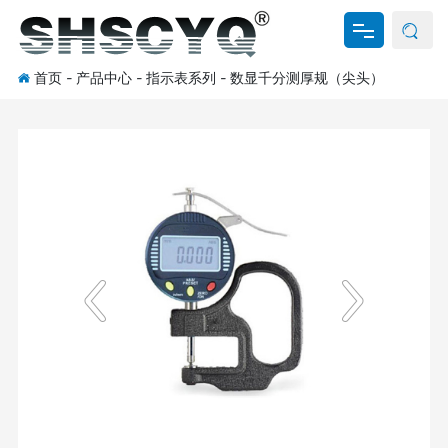
首页
-
产品中心
-
指示表系列
-
数显千分测厚规（尖头）
网站首页
关于我们
产品中心
新闻资讯
资料下载
联系我们