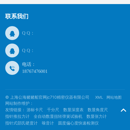
联系我们
Q Q：
Q Q：
电话：
18767476001
© 上海公海赌赌船官网jc710精密仪器有限公司
XML
网站地图
网站制作维护：
友情链接：
游标卡尺
千分尺
数显深度表
数显角度尺
指针推拉力计
全自动数显扭转弹簧试验机
数显张力计
指针式邵氏硬度计
噪音计
圆度偏心度快速检测仪