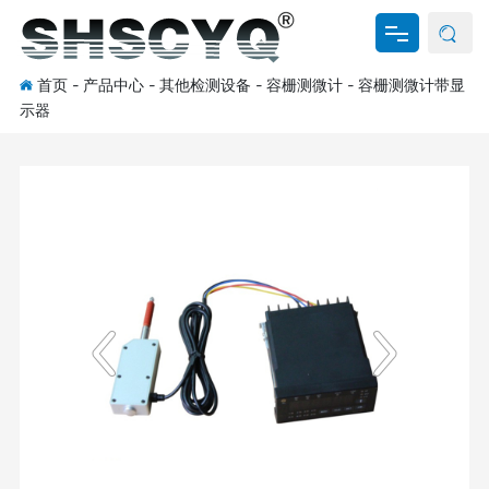
首页
-
产品中心
-
其他检测设备
-
容栅测微计
-
容栅测微计带显
网站首页
示器
关于我们
产品中心
新闻资讯
资料下载
联系我们